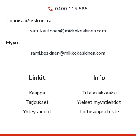
0400 115 585
Toimisto/reskontra
satu.kautonen@mikkokeskinen.com
Myynti
rami.keskinen@mikkokeskinen.com
Linkit
Info
Kauppa
Tule asiakkaaksi
Tarjoukset
Yleiset myyntiehdot
Yhteystiedot
Tietosuojaseloste