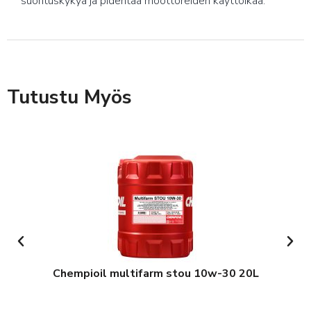
suorituskykyä ja pidentää moottoreiden käyttöikää.
Tutustu Myös
Chempioil multifarm stou 10w-30 20L